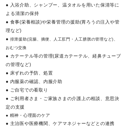
訪問看護医療DX情報活用加算について
● 入浴介助、シャンプー、温タオルを用いた保清等に
よる清潔の保持
● 食事(栄養相談)や栄養管理の援助(胃ろうの注入や管
高齢者虐待防止について
理など)
●
排泄援助(浣腸、摘便、人工肛門・人工膀胱の管理など)、
よくあるご質問
おむつ交換
● カテーテル等の管理(尿道カテーテル、経鼻チューブ
精神科訪問看護について
の管理など)
● 床ずれの予防、処置
● 内服薬の確認、内服介助
プロフィール
● ご自宅での看取り
● ご利用者さま・ご家族さまの介護上の相談、意思決
定の支援
アクセス
● 精神・心理面のケア
● 主治医や医療機関、ケアマネジャーなどとの連携